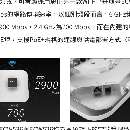
寬，可考慮採用恩碩另一款Wi-Fi 7基地臺EC
Mbps的網路傳輸速率，以個別頻段而言，6 GHz頻
2,900 Mbps，2.4 GHz為700 Mbps。而
GbE埠，支援PoE+規格的連線與供電部署方式（
CW536與ECW526均為恩碩旗下的雲端管理