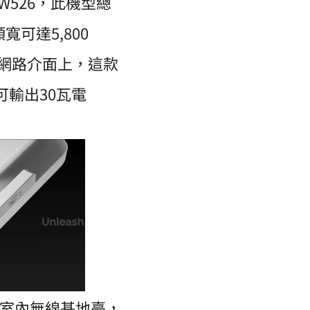
W526，此機型總
寬可達5,800
在內建的網路介面上，這款
可輸出30瓦電
型室內無線基地臺，