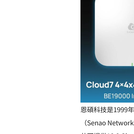
恩碩科技是199
（Senao Net