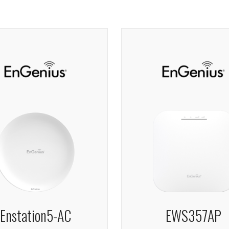
Enstation5-AC
EWS357AP