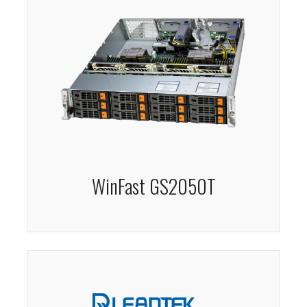
WinFast GS2050T