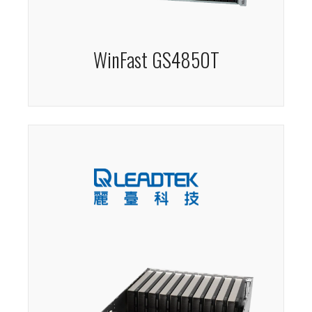
WinFast GS4850T