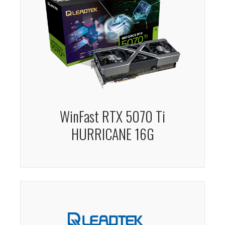
WinFast RTX 5070 Ti
HURRICANE 16G