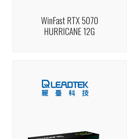
WinFast RTX 5070
HURRICANE 12G