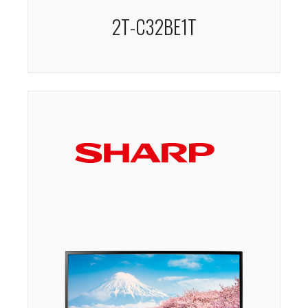
2T-C32BE1T