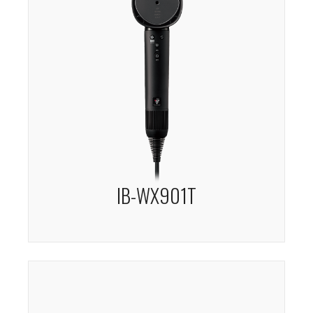
IB-WX901T