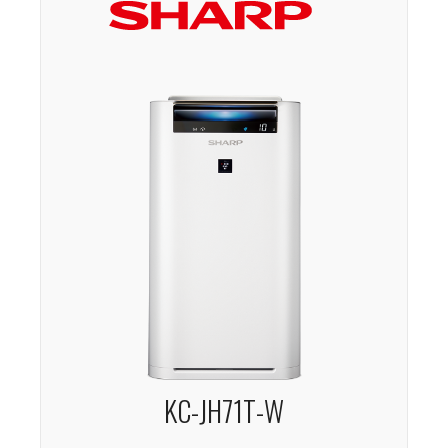
KC-JH71T-W