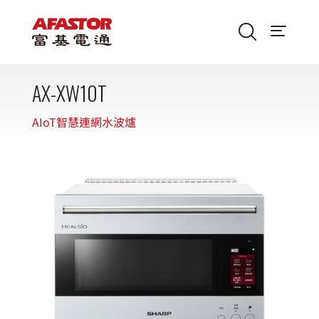
AX-XW10T
AIoT智慧連網水波爐