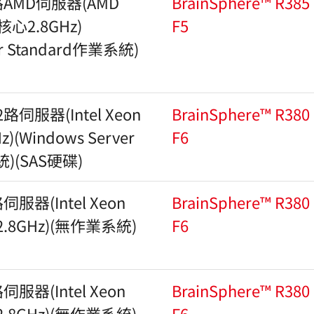
AMD伺服器(AMD
BrainSphere™ R385
核心2.8GHz)
F5
er Standard作業系統)
伺服器(Intel Xeon
BrainSphere™ R380
z)(Windows Server
F6
統)(SAS硬碟)
器(Intel Xeon
BrainSphere™ R380
.8GHz)(無作業系統)
F6
器(Intel Xeon
BrainSphere™ R380
.8GHz)(無作業系統)
F6