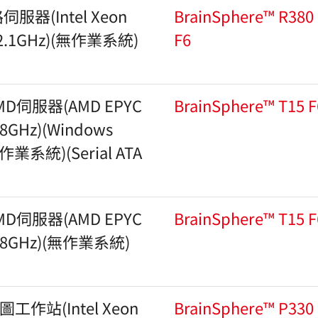
器(Intel Xeon
BrainSphere™ R380
.1GHz)(無作業系統)
F6
D伺服器(AMD EPYC
BrainSphere™ T15 F
GHz)(Windows
d作業系統)(Serial ATA
D伺服器(AMD EPYC
BrainSphere™ T15 F
.8GHz)(無作業系統)
作站(Intel Xeon
BrainSphere™ P330