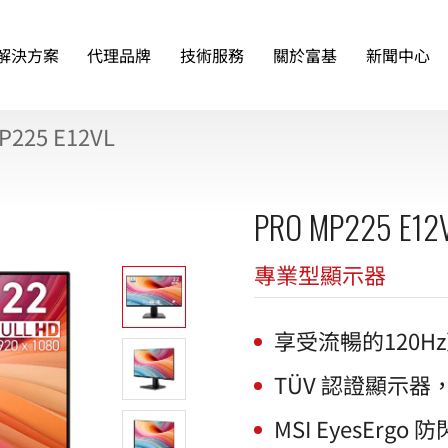
解決方案
代理品牌
技術服務
關於富基
新聞中心
P225 E12VL
PRO MP225 E12
專業型顯示器
享受流暢的120
TÜV 認證顯示
MSI EyesEr