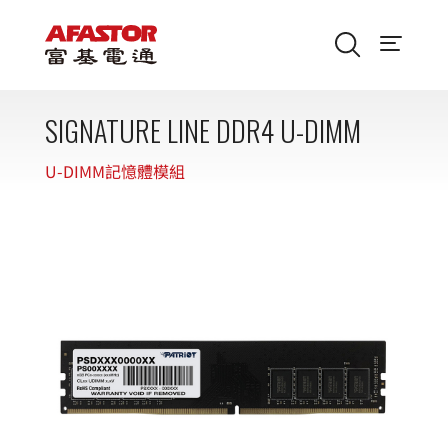
SIGNATURE LINE DDR4 U-DIMM
U-DIMM記憶體模組