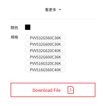
看更多
顏色
規格
PVV532G560C36K
PVV532G600C30K
PVV532G620C40K
PVV532G600C36K
PVV516G520C36K
PVV516G560C40K
Download File