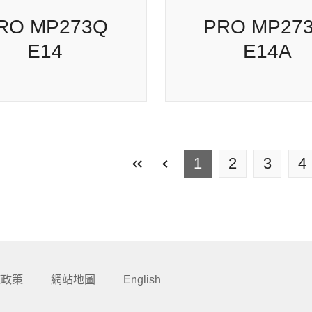
PRO MAX 271PHW
PRO MP273W E