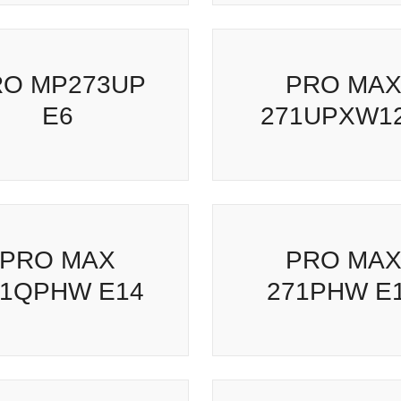
O MP273UP E6
PRO MAX
271UPXW12
O MAX 271QPHW
E14