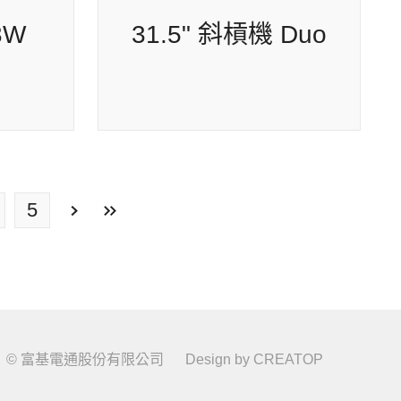
 E14
14A