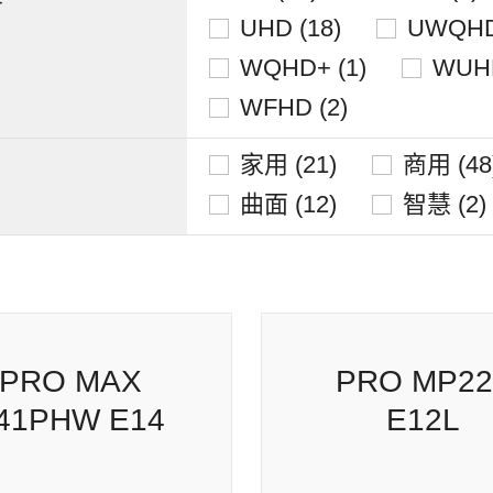
UHD (18)
UWQHD
WQHD+ (1)
WUHD
WFHD (2)
家用 (21)
商用 (48
曲面 (12)
智慧 (2)
O MAX 241PHW
PRO MP225 E1
E14