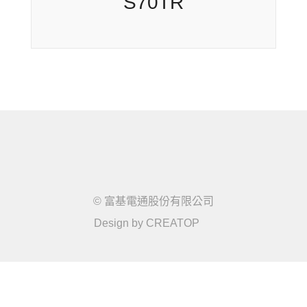
S95TR
S70TR