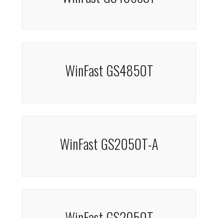
WinFast GS4850T