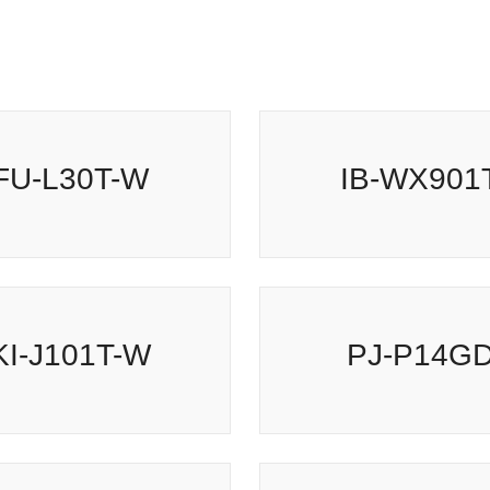
IB-WX901T
FU-L30T-W