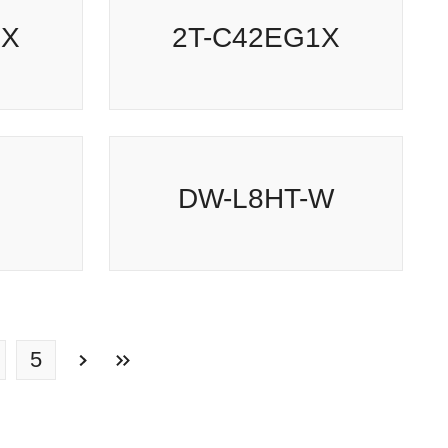
PJ-P16GD
2T-C42EG1X