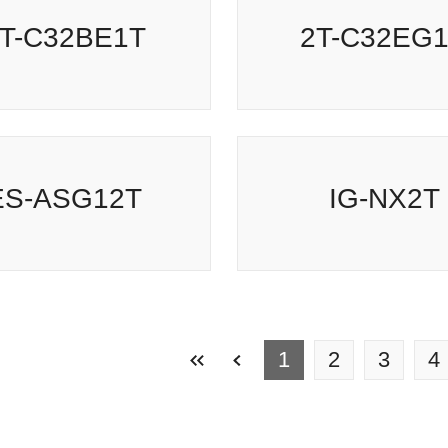
KI-J101T-W
PJ-P14GD
2T-C32BE1T